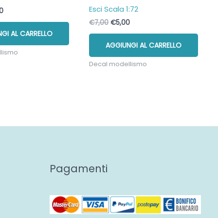
Esci Scala 1:72
Il
00
zo
prezzo
Il
Il
€
7,00
€
5,00
nale
attuale
prezzo
prezzo
GI AL CARRELLO
è:
originale
attuale
00.
€7,00.
AGGIUNGI AL CARRELLO
era:
è:
llismo
€7,00.
€5,00.
Decal modellismo
Pagamenti