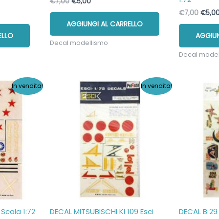
Il
Il
€
7,00
€
5,00
prezzo
prezzo
Il
€
7,00
€
5,0
originale
attuale
prezz
AGGIUNGI AL CARRELLO
era:
è:
origi
€7,00.
€5,00.
ELLO
AGGIUN
era:
Decal modellismo
€7,00
Decal mode
In vendita!
In vendita!
 Scala 1:72
DECAL MITSUBISCHI KI 109 Esci
DECAL B 29