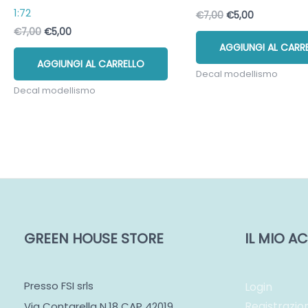
1:72
Il
Il
€
7,00
€
5,00
prezzo
prezzo
Il
Il
€
7,00
€
5,00
originale
attuale
prezzo
prezzo
AGGIUNGI AL CARR
era:
è:
originale
attuale
€7,00.
€5,00.
AGGIUNGI AL CARRELLO
era:
è:
Decal modellismo
€7,00.
€5,00.
Decal modellismo
GREEN HOUSE STORE
IL MIO 
Presso FSI srls
Login
Registrazio
Via Contarella N.18 CAP 42019