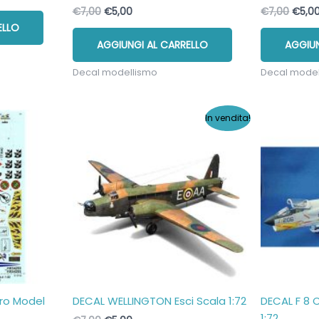
Il
Il
Il
€
7,00
€
5,00
€
7,00
€
5,0
prezzo
prezzo
prezz
ELLO
originale
attuale
origi
AGGIUNGI AL CARRELLO
AGGIUN
era:
è:
era:
€7,00.
€5,00.
€7,00
Decal modellismo
Decal mode
In vendita!
ro Model
DECAL WELLINGTON Esci Scala 1:72
DECAL F 8 
1:72