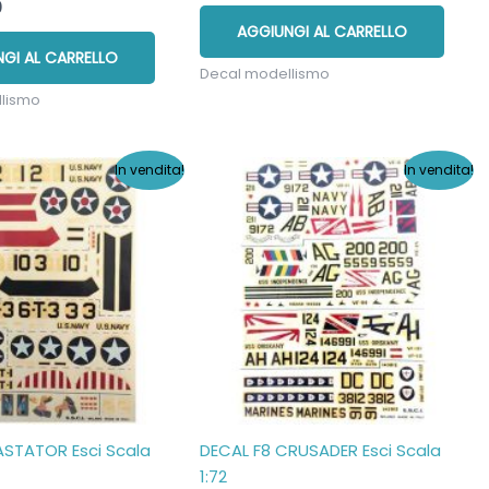
Il
0
originale
attuale
o
prezzo
AGGIUNGI AL CARRELLO
era:
è:
nale
attuale
€7,00.
€5,00.
GI AL CARRELLO
è:
Decal modellismo
.
€5,00.
llismo
In vendita!
In vendita!
STATOR Esci Scala
DECAL F8 CRUSADER Esci Scala
1:72