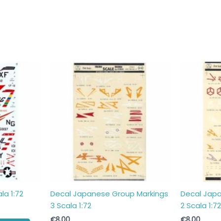
la 1:72
Decal Japanese Group Markings
Decal Jap
3 Scala 1:72
2 Scala 1:7
€
8,00
€
8,00