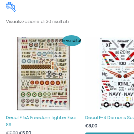
Ordina
Visualizzazione di 30 risultati
in
base
al
più
In vendita!
recente
Decal F 5A Freedom fighter Esci
Decal F-3 Demons Sca
89
€
8,00
Il
Il
€
7,00
€
5,00