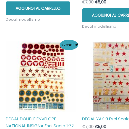
Il
Il
€
7,00
€
5,00
prezzo
prezzo
AGGIUNGI AL CARRELLO
originale
attuale
AGGIUNGI AL CARR
era:
è:
Decal modellismo
€7,00.
€5,00.
Decal modellismo
In vendita!
DECAL DOUBLE ENVELOPE
DECAL YAK 9 Esci Scala
NATIONAL INSIGNA Esci Scala 1:72
Il
Il
€
7,00
€
5,00