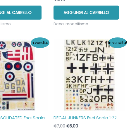
GI AL CARRELLO
AGGIUNGI AL CARRELLO
llismo
Decal modellismo
In vendita!
In vendita!
OLIDATED Esci Scala
DECAL JUNKERS Esci Scala 1:72
Il
Il
€
7,00
€
5,00
prezzo
prezzo