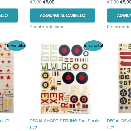
Il
Il
Il
€
7,00
€
5,00
€
7,00
€
5,0
prezzo
prezzo
prezz
originale
attuale
origi
ELLO
AGGIUNGI AL CARRELLO
AGGIUN
era:
è:
era:
€7,00.
€5,00.
€7,00
Decal modellismo
Decal mode
In vendita!
In vendita!
 1:72
DECAL SHORT STIRLING Esci Scala
DECAL DEVA
1:72
1:72