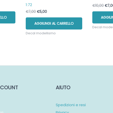
1:72
Il
€
10,00
€
7,
prez
Il
Il
€
7,00
€
5,00
origi
prezzo
prezzo
ELLO
AGGIUN
era:
originale
attuale
€10,
AGGIUNGI AL CARRELLO
era:
è:
Decal mode
€7,00.
€5,00.
Decal modellismo
ACCOUNT
AIUTO
Spedizioni e resi
ne
Privacy