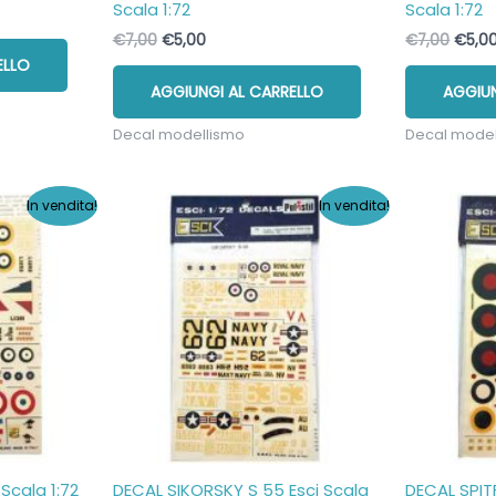
Scala 1:72
Scala 1:72
Il
Il
Il
€
7,00
€
5,00
€
7,00
€
5,0
prezzo
prezzo
prezz
ELLO
originale
attuale
origi
AGGIUNGI AL CARRELLO
AGGIUN
era:
è:
era:
€7,00.
€5,00.
€7,00
Decal modellismo
Decal mode
In vendita!
In vendita!
Scala 1:72
DECAL SIKORSKY S 55 Esci Scala
DECAL SPITF