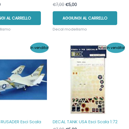
Il
Il
Il
0
€
7,00
€
5,00
o
prezzo
prezzo
prezzo
nale
attuale
originale
attuale
GI AL CARRELLO
AGGIUNGI AL CARRELLO
è:
era:
è:
.
€5,00.
€7,00.
€5,00.
llismo
Decal modellismo
In vendita!
In vendita!
CRUSADER Esci Scala
DECAL TANK USA Esci Scala 1:72