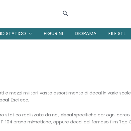
Cerca
MO STATICO
FIGURINI
DIORAMA
FILE STL
ati e mezzi militari, vasto assortimento di decal in varie scal
ecal
, Esci ecc.
 statico realizzate da noi,
decal
specifiche per ogni aereo
o F-104 erano mimetiche, oppure decal del famoso film Top Gu