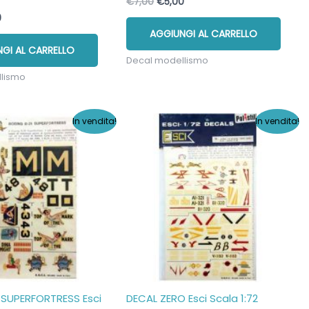
Il
Il
€
7,00
€
5,00
prezzo
prezzo
Il
0
originale
attuale
o
prezzo
AGGIUNGI AL CARRELLO
era:
è:
nale
attuale
€7,00.
€5,00.
GI AL CARRELLO
è:
Decal modellismo
.
€5,00.
llismo
In vendita!
In vendita!
 SUPERFORTRESS Esci
DECAL ZERO Esci Scala 1:72