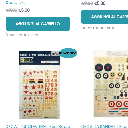
Scala 1:72
Il
Il
€
7,00
€
5,00
prezzo
prezzo
Il
Il
€
7,00
€
5,00
originale
attuale
prezzo
prezzo
AGGIUNGI AL CARR
era:
è:
originale
attuale
€7,00.
€5,00.
AGGIUNGI AL CARRELLO
era:
è:
Decal modellismo
€7,00.
€5,00.
Decal modellismo
In vendita!
DECAL TUPOLEV SB-2 Esci Scala
DECAL LYSANDER II Esci 