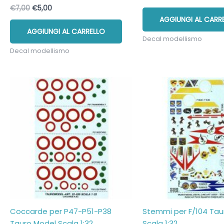
prezzo
prezzo
Il
Il
€
7,00
€
5,00
originale
attuale
prezzo
prezzo
AGGIUNGI AL CARR
era:
è:
originale
attuale
€7,00.
€5,00.
AGGIUNGI AL CARRELLO
era:
è:
Decal modellismo
€7,00.
€5,00.
Decal modellismo
Coccarde per P47-P51-P38
Stemmi per F/104 Tau
Tauro Model Scala 1:32
Scala 1:32