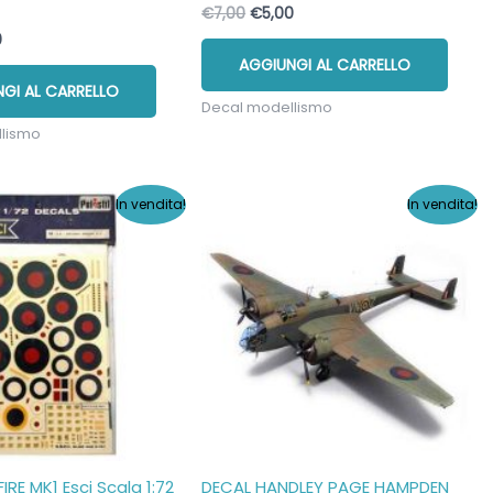
Il
Il
€
7,00
€
5,00
prezzo
prezzo
Il
0
originale
attuale
o
prezzo
AGGIUNGI AL CARRELLO
era:
è:
nale
attuale
€7,00.
€5,00.
GI AL CARRELLO
è:
Decal modellismo
.
€5,00.
llismo
In vendita!
In vendita!
IRE MK1 Esci Scala 1:72
DECAL HANDLEY PAGE HAMPDEN