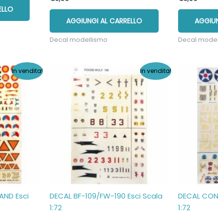
ELLO
AGGIUNGI AL CARRELLO
AGGIUN
Decal modellismo
Decal mode
In vendita!
In vendita!
AND Esci
DECAL BF-109/FW-190 Esci Scala
DECAL CONS
1:72
1:72