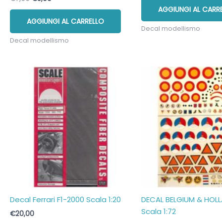
prezzo
prezzo
AGGIUNGI AL CARR
originale
attuale
AGGIUNGI AL CARRELLO
era:
è:
Decal modellismo
€7,00.
€5,00.
Decal modellismo
Decal Ferrari F1-2000 Scala 1:20
DECAL BELGIUM & HOLL
Scala 1:72
€
20,00