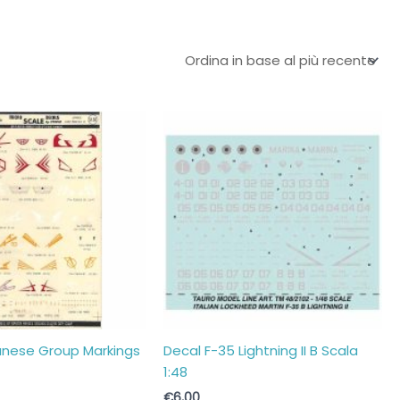
anese Group Markings
Decal F-35 Lightning II B Scala
2
1:48
€
6,00