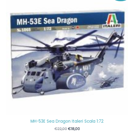
MH-53E Sea Dragon Italeri Scala 1:72
Il
Il
€
22,00
€
18,00
prezzo
prezzo