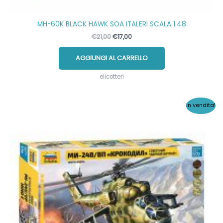
MH-60K BLACK HAWK SOA ITALERI SCALA 1:48
Il
Il
€
21,00
€
17,00
prezzo
prezzo
originale
attuale
AGGIUNGI AL CARRELLO
era:
è:
€21,00.
€17,00.
elicotteri
In vendita!