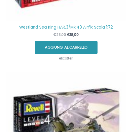
Westland Sea King HAR.3/Mk.43 Airfix Scala 1:72
Il
Il
€
23,00
€
18,00
prezzo
prezzo
originale
attuale
AGGIUNGI AL CARRELLO
era:
è:
€23,00.
€18,00.
elicotteri