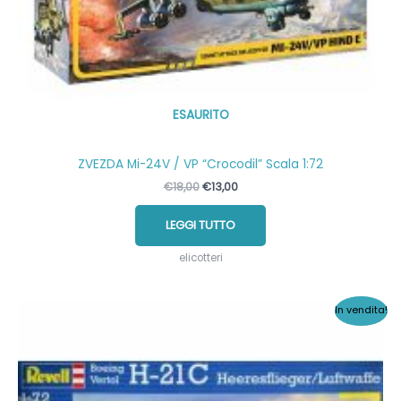
ESAURITO
ZVEZDA Mi-24V / VP “Crocodil” Scala 1:72
Il
Il
€
18,00
€
13,00
prezzo
prezzo
originale
attuale
LEGGI TUTTO
era:
è:
€18,00.
€13,00.
elicotteri
In vendita!