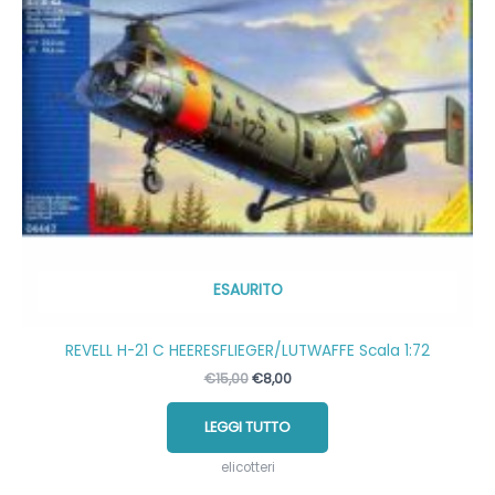
ESAURITO
REVELL H-21 C HEERESFLIEGER/LUTWAFFE Scala 1:72
Il
Il
€
15,00
€
8,00
prezzo
prezzo
originale
attuale
LEGGI TUTTO
era:
è:
€15,00.
€8,00.
elicotteri