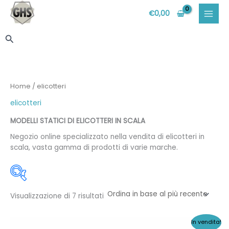
Vai
€
0,00
al
contenuto
Cerca
Home
/ elicotteri
elicotteri
MODELLI STATICI DI ELICOTTERI IN SCALA
Negozio online specializzato nella vendita di elicotteri in
scala, vasta gamma di prodotti di varie marche.
Ordina
Visualizzazione di 7 risultati
in
base
al
più
In vendita!
recente