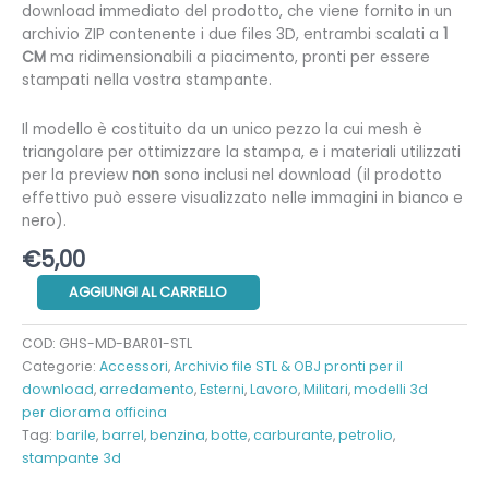
download immediato del prodotto, che viene fornito in un
archivio ZIP contenente i due files 3D, entrambi scalati a
1
CM
ma ridimensionabili a piacimento, pronti per essere
stampati nella vostra stampante.
Il modello è costituito da un unico pezzo la cui mesh è
triangolare per ottimizzare la stampa, e i materiali utilizzati
per la preview
non
sono inclusi nel download (il prodotto
effettivo può essere visualizzato nelle immagini in bianco e
nero).
€
5,00
Barile
AGGIUNGI AL CARRELLO
metallo
quantità
COD:
GHS-MD-BAR01-STL
Categorie:
Accessori
,
Archivio file STL & OBJ pronti per il
download
,
arredamento
,
Esterni
,
Lavoro
,
Militari
,
modelli 3d
per diorama officina
Tag:
barile
,
barrel
,
benzina
,
botte
,
carburante
,
petrolio
,
stampante 3d