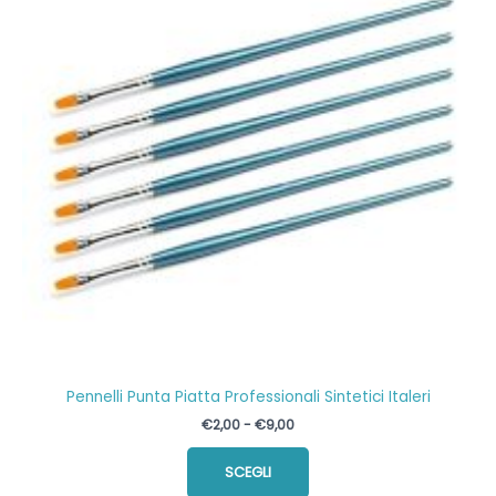
Pennelli Punta Piatta Professionali Sintetici Italeri
Fascia
€
2,00
-
€
9,00
di
Questo
prezzo:
SCEGLI
prodotto
da
€2,00