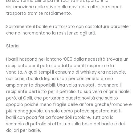
La sua forma cilindrica ne facilita il trasporto e la
sistemazione nelle stive delle navi ed in altri spazi per il
trasporto tramite rotolamento.
Solitamente il barile è rafforzato con costolature parallele
che ne incrementano la resistenza agli urti.
Storia
:
I barili nascono nel lontano ‘800 dalla necessità trovare un
recipiente per il petrolio adatto per il trasporto e la
vendita. A quei tempi il consumo di whiskey era notevole,
cosicché i barili di legno usati per contenerlo erano
ampiamente disponibili. Una volta svuotati, divennero il
recipiente perfetto per il petrolio. La sua vera origine risale,
però, ai Galli, che portarono questa novità che subito
spopolo poiché meno fragile delle anfore greche/romane e
più maneggevole, un solo uomo poteva spostare molti
barili con poca fatica facendoli rotolare. Tutt’ora lo
scambio di petrolio si effettua sulla base del barile e dei
dollari per barile.