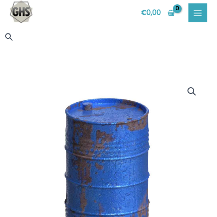
Vai
€
0,00
al
contenuto
Cerca