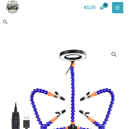
Vai
€
0,00
al
contenuto
Cerca