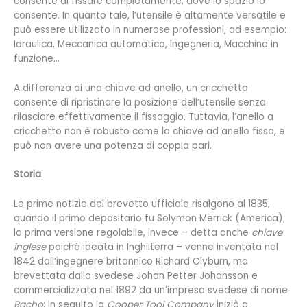
consente di fissare completamente, dove lo spazio lo
consente. In quanto tale, l’utensile è altamente versatile e
può essere utilizzato in numerose professioni, ad esempio:
Idraulica, Meccanica automatica, Ingegneria, Macchina in
funzione…
A differenza di una chiave ad anello, un cricchetto
consente di ripristinare la posizione dell’utensile senza
rilasciare effettivamente il fissaggio. Tuttavia, l’anello a
cricchetto non è robusto come la chiave ad anello fissa, e
può non avere una potenza di coppia pari.
Storia
:
Le prime notizie del brevetto ufficiale risalgono al 1835,
quando il primo depositario fu Solymon Merrick (America);
la prima versione regolabile, invece – detta anche
chiave
inglese
poiché ideata in Inghilterra – venne inventata nel
1842 dall’ingegnere britannico Richard Clyburn, ma
brevettata dallo svedese Johan Petter Johansson e
commercializzata nel 1892 da un’impresa svedese di nome
Bacho
; in seguito la
Cooper Tool Company
iniziò a