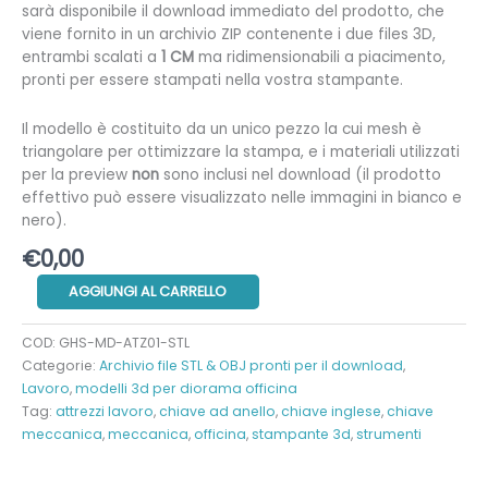
sarà disponibile il download immediato del prodotto, che
viene fornito in un archivio ZIP contenente i due files 3D,
entrambi scalati a
1 CM
ma ridimensionabili a piacimento,
pronti per essere stampati nella vostra stampante.
Il modello è costituito da un unico pezzo la cui mesh è
triangolare per ottimizzare la stampa, e i materiali utilizzati
per la preview
non
sono inclusi nel download (il prodotto
effettivo può essere visualizzato nelle immagini in bianco e
nero).
€
0,00
Chiave
AGGIUNGI AL CARRELLO
combinata
quantità
COD:
GHS-MD-ATZ01-STL
Categorie:
Archivio file STL & OBJ pronti per il download
,
Lavoro
,
modelli 3d per diorama officina
Tag:
attrezzi lavoro
,
chiave ad anello
,
chiave inglese
,
chiave
meccanica
,
meccanica
,
officina
,
stampante 3d
,
strumenti