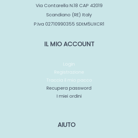
Via Contarella N.18 CAP 42019
Scandiano (RE) Italy
P.Iva 02710990355 SDI:M5UXCR1
IL MIO ACCOUNT
Login
Registrazione
Traccia il mio pacco
Recupera password
I miei ordini
AIUTO