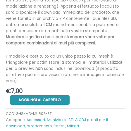
formati STL (per la stampa 3D) e OBJ (per i software di
modellazione e rendering). Appena effettuato l’acquisto
sarà disponibile il download immediato del prodotto, che
viene fornito in un archivio ZIP contenente i due files 3D,
entrambi scalati a
1 CM
ma ridimensionabili a piacimento,
pronti per essere stampati nella vostra stampante.
Modulare significa che si può stampare varie volte per
comporre combinazioni di muri più complessi.
Il modello è costituito da un unico pezzo la cui mesh è
triangolare per ottimizzare la stampa, e i materiali utilizzati
per la preview
non
sono inclusi nel download (il prodotto
effettivo può essere visualizzato nelle immagini in bianco e
nero).
€
7,00
Mezzo
AGGIUNGI AL CARRELLO
muro
mattoni
COD:
GHS-MD-MUR02-STL
modulare
Categorie:
Accessori
,
Archivio file STL & OBJ pronti per il
quantità
download
,
arredamento
,
Esterni
,
Militari