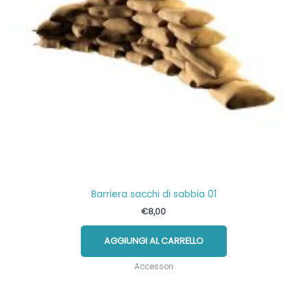
del
prodotto
Barriera sacchi di sabbia 01
€
8,00
AGGIUNGI AL CARRELLO
Accessori