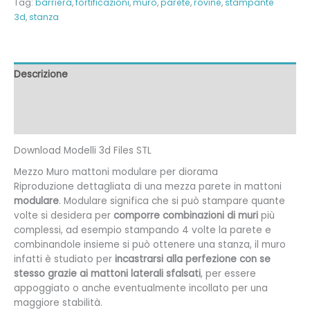
Tag:
barriera
,
fortificazioni
,
muro
,
parete
,
rovine
,
stampante
3d
,
stanza
Descrizione
Informazioni aggiuntive
Recensioni (0)
Download Modelli 3d Files STL
Mezzo Muro mattoni modulare per diorama
Riproduzione dettagliata di una mezza parete in mattoni
modulare
. Modulare significa che si può stampare quante
volte si desidera per
comporre combinazioni di muri
più
complessi, ad esempio stampando 4 volte la parete e
combinandole insieme si può ottenere una stanza, il muro
infatti è studiato per
incastrarsi alla perfezione
con se
stesso grazie ai mattoni laterali sfalsati
, per essere
appoggiato o anche eventualmente incollato per una
maggiore stabilità.