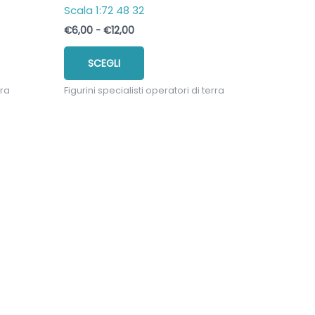
Scala 1:72 48 32
Fascia
€
6,00
-
€
12,00
di
Questo
prezzo:
SCEGLI
prodotto
da
€6,00
ha
a
rra
Figurini specialisti operatori di terra
più
€12,00
varianti.
Le
opzioni
possono
essere
scelte
nella
pagina
del
prodotto