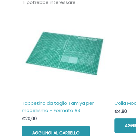
Ti potrebbe interessare…
Tappetino da taglio Tamiya per
Colla Mod
modellismo – Formato A3
€
4,90
€
20,00
AGGI
AGGIUNGI AL CARRELLO