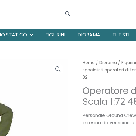
Cerca
MO STATICO
FIGURINI
DIORAMA
FILE STL
Home
/
Diorama
/
Figurin
specialisti operatori di te
32
Operatore d
Scala 1:72 4
Personale Ground Crew d
in resina da verniciare 