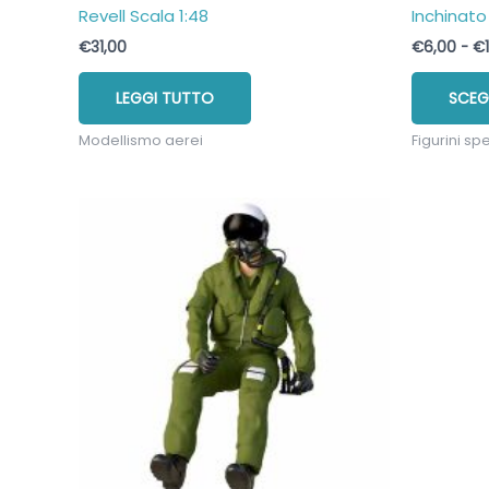
Revell Scala 1:48
Inchinato
€
31,00
€
6,00
-
€
LEGGI TUTTO
SCEG
Modellismo aerei
Figurini spe