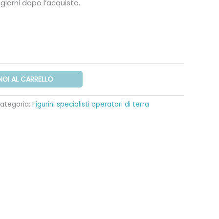
giorni dopo l’acquisto.
ascia
i
rezzo:
a
6,00
NGI AL CARRELLO
12,00
ategoria:
Figurini specialisti operatori di terra