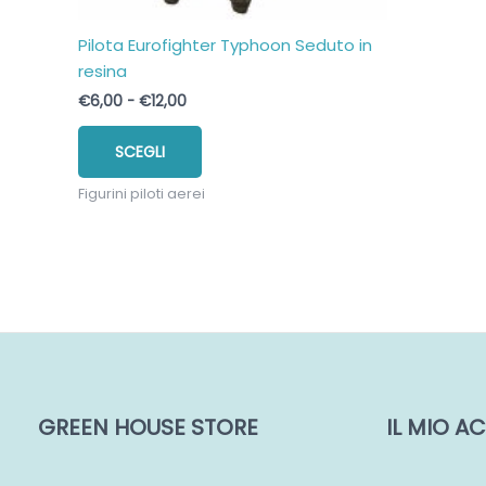
Pilota Eurofighter Typhoon Seduto in
resina
Fascia
€
6,00
-
€
12,00
di
Questo
prezzo:
SCEGLI
prodotto
da
€6,00
ha
a
Figurini piloti aerei
più
€12,00
varianti.
Le
opzioni
possono
essere
scelte
nella
pagina
GREEN HOUSE STORE
IL MIO 
del
prodotto