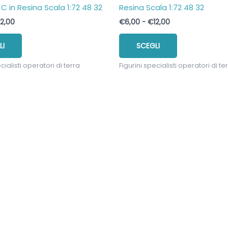
 C in Resina Scala 1:72 48 32
Resina Scala 1:72 48 32
Fascia
Fascia
12,00
€
6,00
-
€
12,00
di
di
Questo
Questo
prezzo:
prezzo:
LI
SCEGLI
prodotto
prodotto
da
da
€6,00
€6,00
ha
ha
a
a
cialisti operatori di terra
Figurini specialisti operatori di te
più
più
€12,00
€12,00
varianti.
varianti.
Le
Le
opzioni
opzioni
possono
possono
essere
essere
scelte
scelte
nella
nella
pagina
pagina
del
del
prodotto
prodotto