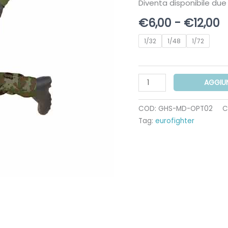
Diventa disponibile due 
F
€
6,00
-
€
12,00
d
1/32
1/48
1/72
p
d
€
Operatore
a
AGGIU
di
€
Terra
COD:
GHS-MD-OPT02
C
Corsa
Tag:
eurofighter
in
Resina
Scala
1:72
48
32
quantità