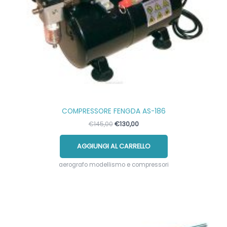
COMPRESSORE FENGDA AS-186
Il
Il
€
145,00
€
130,00
prezzo
prezzo
originale
attuale
AGGIUNGI AL CARRELLO
era:
è:
€145,00.
€130,00.
aerografo modellismo e compressori