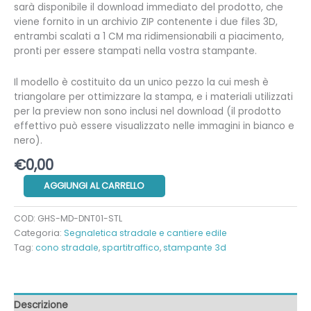
sarà disponibile il download immediato del prodotto, che
viene fornito in un archivio ZIP contenente i due files 3D,
entrambi scalati a 1 CM ma ridimensionabili a piacimento,
pronti per essere stampati nella vostra stampante.
Il modello è costituito da un unico pezzo la cui mesh è
triangolare per ottimizzare la stampa, e i materiali utilizzati
per la preview non sono inclusi nel download (il prodotto
effettivo può essere visualizzato nelle immagini in bianco e
nero).
€
0,00
Delineatore
AGGIUNGI AL CARRELLO
flessibile
quantità
COD:
GHS-MD-DNT01-STL
Categoria:
Segnaletica stradale e cantiere edile
Tag:
cono stradale
,
spartitraffico
,
stampante 3d
Descrizione