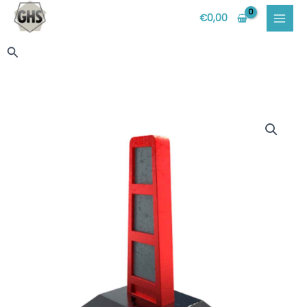
Vai
€
0,00
al
contenuto
Cerca