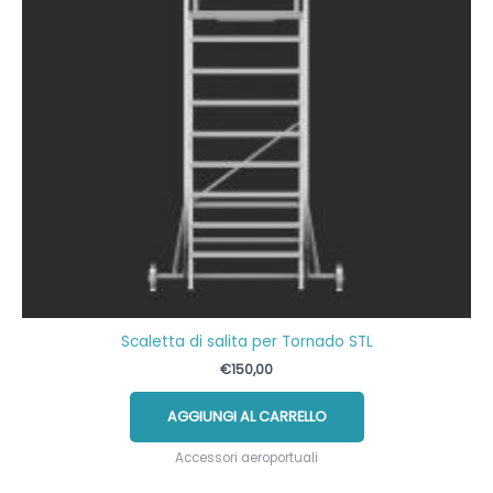
Scaletta di salita per Tornado STL
€
150,00
AGGIUNGI AL CARRELLO
Accessori aeroportuali