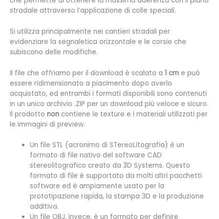
che permette di ottenere la massima aderenza con il piano
stradale attraverso l’applicazione di colle speciali.
Si utilizza principalmente nei cantieri stradali per
evidenziare la segnaletica orizzontale e le corsie che
subiscono delle modifiche.
Il file che offriamo per il download è scalato a
1 cm
e può
essere ridimensionato a piacimento dopo averlo
acquistato, ed entrambi i formati disponibili sono contenuti
in un unico archivio .ZIP per un download più veloce e sicuro.
Il prodotto
non
contiene le texture e i materiali utilizzati per
le immagini di preview.
Un file STL (
acronimo di STereoLitografia) è un
formato di file nativo del software CAD
stereolitografico creato da 3D Systems. Questo
formato di file è supportato da molti altri pacchetti
software ed è ampiamente usato per la
prototipazione rapida, la stampa 3D e la produzione
additiva.
Un file OBJ, invece, è un formato per definire