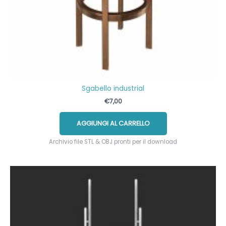
Sgabello industrial
€
7,00
AGGIUNGI AL CARRELLO
Archivio file STL & OBJ pronti per il download