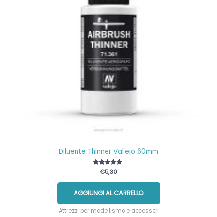
Diluente Thinner Vallejo 60mm
Valutato
€
5,30
5.00
su 5
AGGIUNGI AL CARRELLO
Attrezzi per modellismo e accessori