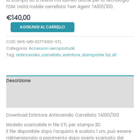
la stampa 3D a resina ma idoneo anche per la tecnologia
FDM. Unità mobile carrellata Twin Agent TA100/100.
€
140,00
Estintore
AGGIUNGI AL CARRELLO
Antincendio
Carrellato
COD:
GHS-MD-ESTTA100-STL
TA100/100
Categoria:
Accessori aeroportuali
STL
Tag:
antincendio
,
carrellato
,
estintore
,
stampante 3d
,
stl
quantità
Descrizione
Informazioni aggiuntive
Recensioni (0)
Download Estintore Antincendio Carrellato TA100/100
Modello scaricabile in file STL per stampa 3D
Il file disponibile dopo l’acquisto è scalato 1 cm, può essere
ridimensionato a piacimento dopo averlo scaricato dal