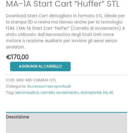
MA-1A Start Cart “Huffer” STL
Download Start Cart dettagliato in formato STL, ideale per
la stampa 3D a resina ma idoneo anche per la tecnologia
FDM. L’MA-1A Start Cart “Huffer” (Carrello di avviamento) è
stato utilizzato dall’Aeronautica degli Stati Uniti come
motore a reazione ausiliario per avviare gli aerei senza
avviatori.
€
170,00
MA-
AGGIUNGI AL CARRELLO
1A
Start
COD:
GHS-MD-CAMA1A-STL
Cart
Categoria:
Accessori aeroportuali
"Huffer"
Tag:
aeronautica
,
carrello avviamento
,
stampante 3d
,
stl
STL
quantità
Descrizione
Informazioni aggiuntive