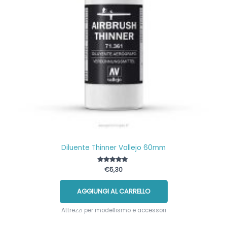
Diluente Thinner Vallejo 60mm
Valutato
€
5,30
5.00
su 5
AGGIUNGI AL CARRELLO
Attrezzi per modellismo e accessori