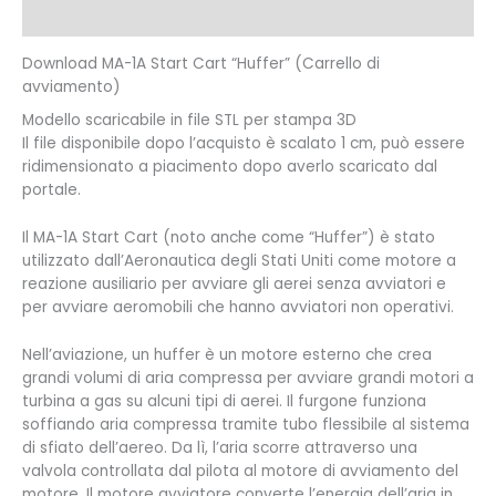
Recensioni (0)
Download MA-1A Start Cart “Huffer” (Carrello di
avviamento)
Modello scaricabile in file STL per stampa 3D
Il file disponibile dopo l’acquisto è scalato 1 cm, può essere
ridimensionato a piacimento dopo averlo scaricato dal
portale.
Il MA-1A Start Cart (noto anche come “Huffer”) è stato
utilizzato dall’Aeronautica degli Stati Uniti come motore a
reazione ausiliario per avviare gli aerei senza avviatori e
per avviare aeromobili che hanno avviatori non operativi.
Nell’aviazione, un huffer è un motore esterno che crea
grandi volumi di aria compressa per avviare grandi motori a
turbina a gas su alcuni tipi di aerei. Il furgone funziona
soffiando aria compressa tramite tubo flessibile al sistema
di sfiato dell’aereo. Da lì, l’aria scorre attraverso una
valvola controllata dal pilota al motore di avviamento del
motore. Il motore avviatore converte l’energia dell’aria in