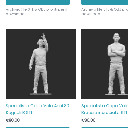
Archivio file STL & OBJ pronti per il
Archivio file STL & OBJ pron
download
download
Specialista Capo Volo Anni 80
Specialista Capo Volo
Segnali B STL
Braccia incrociate STL
€
80,00
€
80,00