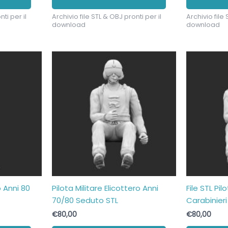
ti per il
Archivio file STL & OBJ pronti per il
Archivio file 
download
download
 Anni 80
Pilota Militare Elicottero Anni
File STL Pil
70/80 Seduto STL
Carabinieri
€
80,00
€
80,00