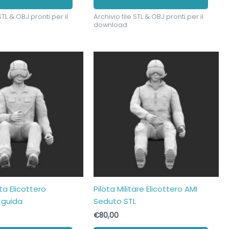
STL & OBJ pronti per il
Archivio file STL & OBJ pronti per il
download
ota Elicottero
Pilota Militare Elicottero AMI
 guida
Seduto STL
€
80,00