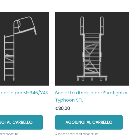
i salita per M-346/YAK
Scaletta di salita per Eurofighter
Typhoon STL
€
30,00
GI AL CARRELLO
AGGIUNGI AL CARRELLO
eroportuali
Accessori aeroportuali