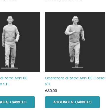
di terra Anni 80
Operatore di terra Anni 80 Corsa
a STL
STL
€
80,00
GI AL CARRELLO
AGGIUNGI AL CARRELLO