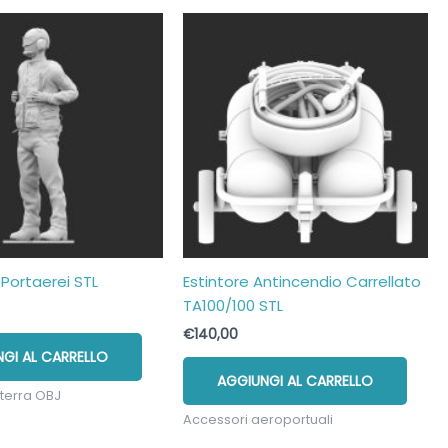
Portaerei STL
Estintore Antincendio Carrellato
TA100/100 STL
€
140,00
GI AL CARRELLO
AGGIUNGI AL CARRELLO
 terra OBJ
Accessori aeroportuali