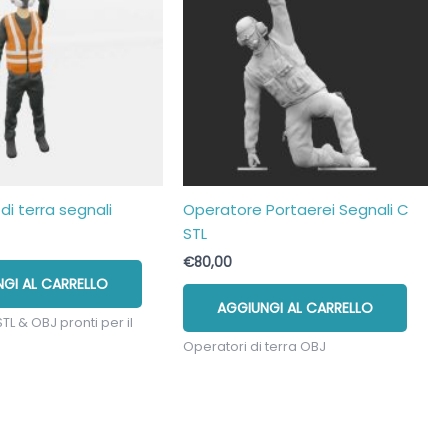
di terra segnali
Operatore Portaerei Segnali C
STL
€
80,00
GI AL CARRELLO
AGGIUNGI AL CARRELLO
STL & OBJ pronti per il
Operatori di terra OBJ