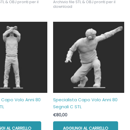
STL & OBJ pronti per il
Archivio file STL & OBJ pronti per il
download
a Capo Volo Anni 80
Specialista Capo Volo Anni 80
TL
Segnali C STL
€
80,00
GI AL CARRELLO
AGGIUNGI AL CARRELLO