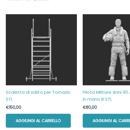
Scaletta di salita per Tornado
Pilota Militare Anni 9
STL
in mano B STL
€
150,00
€
80,00
AGGIUNGI AL CARRELLO
AGGIUNGI AL CARR