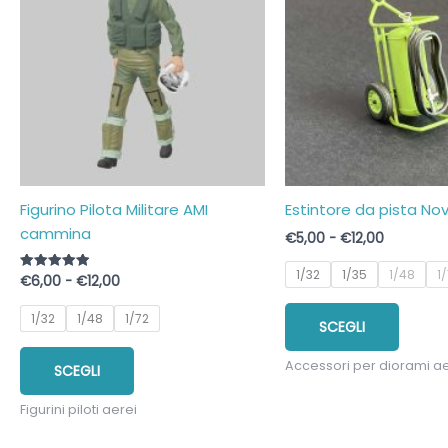
Figurino Pilota Militare AMI
Estintore da pista No
cammina
Fascia
€
5,00
-
€
12,00
di
prezzo:
1/32
1/35
1/48
1
Fascia
€
6,00
-
€
12,00
Valutato
da
5.00
di
€5,00
su 5
Quest
prezzo:
1/32
1/48
1/72
a
SCEGLI
prodo
da
€12,00
€6,00
Questo
ha
a
Accessori per diorami ae
SCEGLI
prodotto
più
€12,00
ha
variant
Figurini piloti aerei
più
Le
varianti.