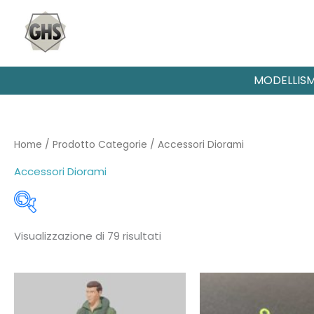
Vai
al
contenuto
MODELLIS
Home
/ Prodotto Categorie / Accessori Diorami
Accessori Diorami
Ordina
Visualizzazione di 79 risultati
in
base
al
più
recente