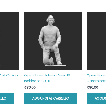
0 AMI Casco
Operatore di terra Anni 80
Operatore 
Inchinato C STL
Camminat
€
80,00
€
80,00
ELLO
AGGIUNGI AL CARRELLO
AGGIUN