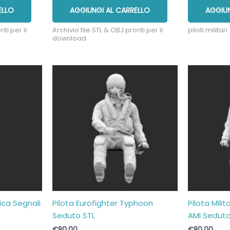
ELLO
AGGIUNGI AL CARRELLO
AGGIUN
ti per il
Archivio file STL & OBJ pronti per il
piloti militari
download
ica Segnali
Pilota Eurofighter Typhoon
Pilota Mili
Seduto STL
AMI Seduto
€
80,00
€
80,00