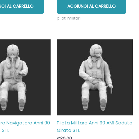
GI AL CARRELLO
AGGIUNGI AL CARRELLO
piloti militari
tare Navigatore Anni 90
Pilota Militare Anni 90 AMI Seduto
 STL
Girato STL
€
80,00