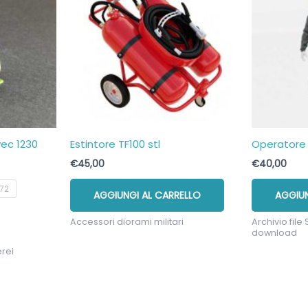
vec 1230
Estintore TF100 stl
Operatore 
€
45,00
€
40,00
/72
AGGIUNGI AL CARRELLO
AGGIUN
o
Accessori diorami militari
Archivio file 
tto
download
rei
i.