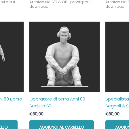
ti per il
Archivio file STL & OBJ pronti per il
Archivio file 
download
download
ni 80 Borsa
Operatore di terra Anni 80
Specialist
Seduto STL
Segnali A S
€
80,00
€
80,00
ELLO
AGGIUNGI AL CARRELLO
AGGIUN