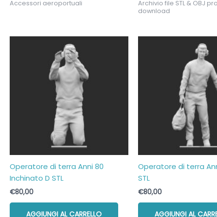
Accessori aeroportuali
Archivio file STL & OBJ pron
download
Operatore di terra Anni 80
Operatore di terra An
Inchinato D STL
STL
€
80,00
€
80,00
AGGIUNGI AL CARRELLO
AGGIUNGI AL CARR