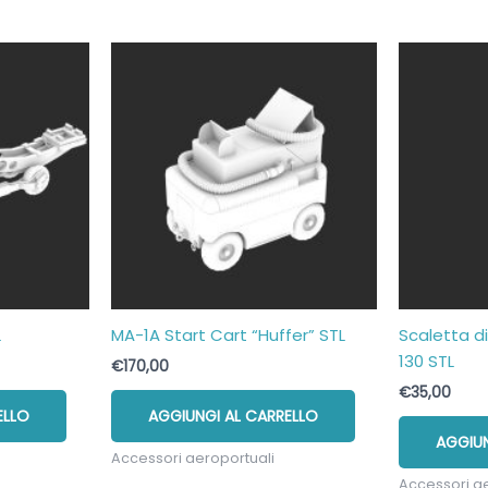
L
MA-1A Start Cart “Huffer” STL
Scaletta d
130 STL
€
170,00
€
35,00
ELLO
AGGIUNGI AL CARRELLO
AGGIUN
Accessori aeroportuali
Accessori a