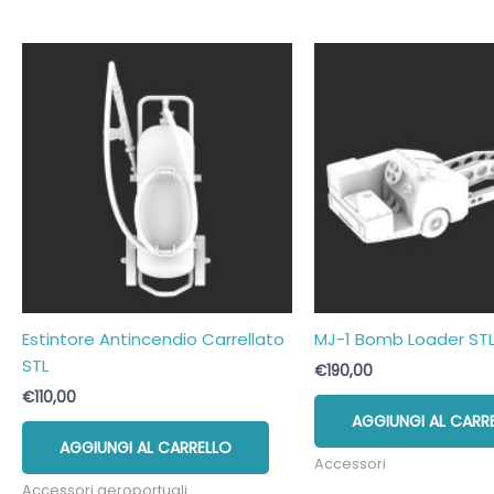
Estintore Antincendio Carrellato
MJ-1 Bomb Loader ST
STL
€
190,00
€
110,00
AGGIUNGI AL CARR
AGGIUNGI AL CARRELLO
Accessori
Accessori aeroportuali