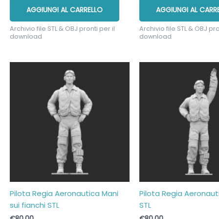
AGGIUNGI AL CARRELLO
AGGIUNGI AL CARR
Archivio file STL & OBJ pronti per il
Archivio file STL & OBJ pron
download
download
Pilota Regia Aeronautica Mani
Pilota Regia Aeronaut
sui fianchi STL
STL
€
80,00
€
80,00