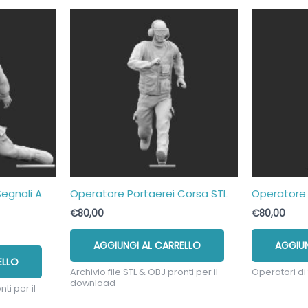
i
no
e
a
tto
egnali A
Operatore Portaerei Corsa STL
Operatore 
€
80,00
€
80,00
AGGIUNGI AL CARRELLO
AGGIUN
ELLO
Archivio file STL & OBJ pronti per il
Operatori di
download
ti per il