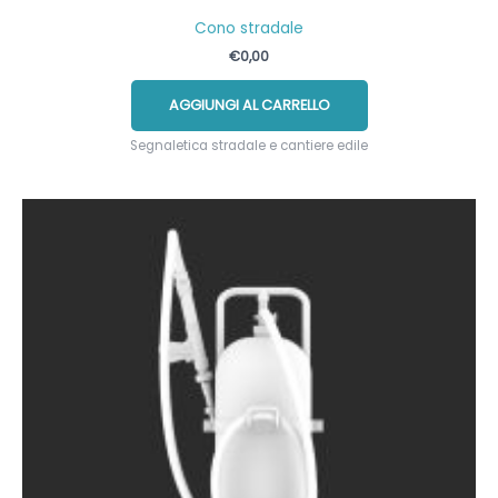
Cono stradale
€
0,00
AGGIUNGI AL CARRELLO
Segnaletica stradale e cantiere edile