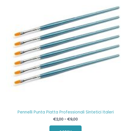
Pennelli Punta Piatta Professionali Sintetici Italeri
Fascia
€
2,00
-
€
9,00
di
Questo
prezzo: