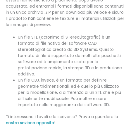
essere ridimensionato a piacimento dopo averlo
acquistato, ed entrambi i formati disponibili sono contenuti
in un unico archivio .ZIP per un download più veloce e sicuro.
Il prodotto
non
contiene le texture e i materiali utilizzati per
le immagini di preview.
Un file STL (
acronimo di STereoLitografia) è un
formato di file nativo del software CAD
stereolitografico creato da 3D Systems. Questo
formato di file è supportato da molti altri pacchetti
software ed è ampiamente usato per la
prototipazione rapida, la stampa 3D e la produzione
additiva.
Un file OBJ, invece, è un formato per definire
geometrie tridimensionali, ed è quello più utilizzato
per la modellazione, a differenza di un STL che è più
difficilmente modificabile. Può inoltre essere
importato nella maggioranza dei software 3D.
Ti interessano i tavoli e le scrivanie? Prova a guardare la
nostra sezione apposita
!