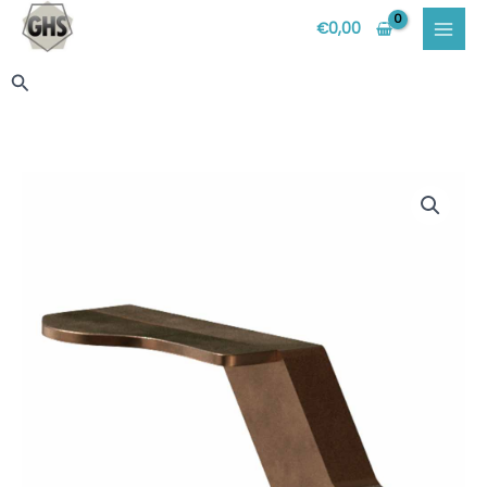
Vai
€
0,00
al
contenuto
Cerca