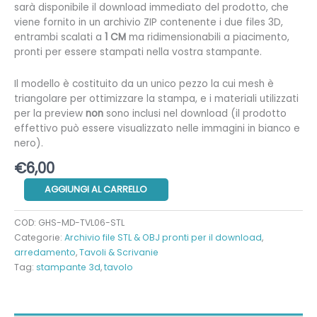
sarà disponibile il download immediato del prodotto, che
viene fornito in un archivio ZIP contenente i due files 3D,
entrambi scalati a
1 CM
ma ridimensionabili a piacimento,
pronti per essere stampati nella vostra stampante.
Il modello è costituito da un unico pezzo la cui mesh è
triangolare per ottimizzare la stampa, e i materiali utilizzati
per la preview
non
sono inclusi nel download (il prodotto
effettivo può essere visualizzato nelle immagini in bianco e
nero).
€
6,00
Scrivania
AGGIUNGI AL CARRELLO
futuristica
quantità
COD:
GHS-MD-TVL06-STL
Categorie:
Archivio file STL & OBJ pronti per il download
,
arredamento
,
Tavoli & Scrivanie
Tag:
stampante 3d
,
tavolo