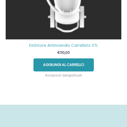
Estintore Antincendio Carrellato STL
€
110,00
AGGIUNGI AL CARRELLO
Accessori aeroportuali