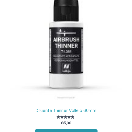
Diluente Thinner Vallejo 60mm
Valutato
€
5,30
5.00
su 5