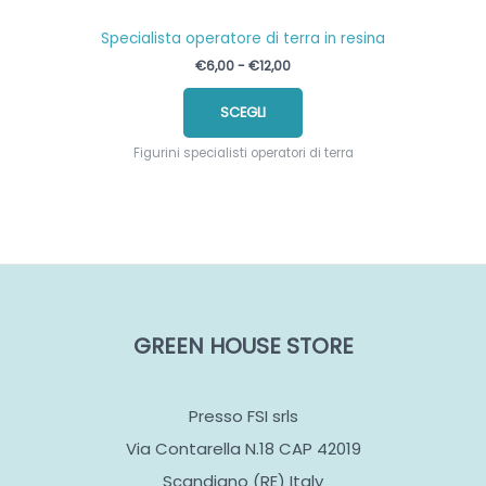
Specialista operatore di terra in resina
Fascia
€
6,00
-
€
12,00
di
Questo
prezzo:
SCEGLI
prodotto
da
€6,00
ha
a
Figurini specialisti operatori di terra
più
€12,00
varianti.
Le
opzioni
possono
essere
scelte
nella
GREEN HOUSE STORE
pagina
del
prodotto
Presso FSI srls
Via Contarella N.18 CAP 42019
Scandiano (RE) Italy