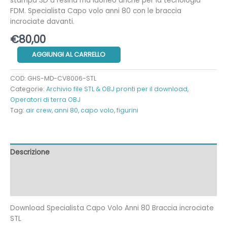
stampa 3D a resina ma idoneo anche per la tecnologia
FDM. Specialista Capo volo anni 80 con le braccia
incrociate davanti.
€
80,00
Specialista
AGGIUNGI AL CARRELLO
Capo
Volo
COD:
GHS-MD-CV8006-STL
Anni
Categorie:
Archivio file STL & OBJ pronti per il download
,
80
Operatori di terra OBJ
Braccia
Tag:
air crew
,
anni 80
,
capo volo
,
figurini
incrociate
STL
quantità
Descrizione
Informazioni aggiuntive
Recensioni (0)
Download Specialista Capo Volo Anni 80 Braccia incrociate
STL