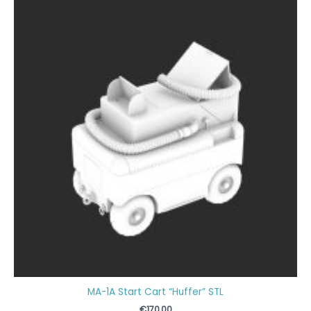
MA-1A Start Cart “Huffer” STL
€
170,00