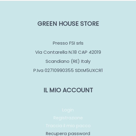
GREEN HOUSE STORE
Presso FSI srls
Via Contarella N.18 CAP 42019
Scandiano (RE) Italy
P.Iva 02710990355 SDI:M5UXCR1
IL MIO ACCOUNT
Login
Registrazione
Traccia il mio pacco
Recupera password