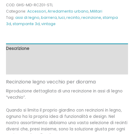
vecchio
COD:
GHS-MD-RCZ01-STL
quantità
Categorie:
Accessori
,
Arredamento urbano
,
Militari
Tag:
assi di legno
,
barriera
,
luci
,
recinto
,
recinzione
,
stampa
3d
,
stampante 3d
,
vintage
Descrizione
Informazioni aggiuntive
Recensioni (0)
Recinzione legno vecchio per diorama
Riproduzione dettagliata di una recinzione in assi di legno
“vecchio”.
Quando si limita il proprio giardino con recinzioni in legno,
ognuno ha la propria idea di funzionalità e design. Nel
nostro assortimento abbiamo una vasta selezione di recinti
diversi che, presi insieme, sono la soluzione giusta per ogni