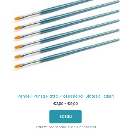
Pennelli Punta Piatta Professionali Sintetici Italeri
Fascia
€
2,00
-
€
9,00
di
Questo
prezzo:
SCEGLI
prodotto
da
€2,00
ha
a
Attrezzi per modellismo e accessori
più