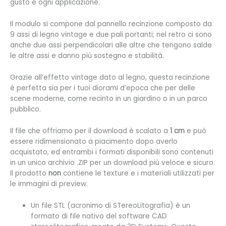
gusto e ogni applicazione.
Il modulo si compone dal pannello recinzione composto da
9 assi di legno vintage e due pali portanti; nel retro ci sono
anche due assi perpendicolari alle altre che tengono salde
le altre assi e danno più sostegno e stabilità.
Grazie all’effetto vintage dato al legno, questa recinzione
è perfetta sia per i tuoi diorami d’epoca che per delle
scene moderne, come recinto in un giardino o in un parco
pubblico.
Il file che offriamo per il download è scalato a
1 cm
e può
essere ridimensionato a piacimento dopo averlo
acquistato, ed entrambi i formati disponibili sono contenuti
in un unico archivio .ZIP per un download più veloce e sicuro.
Il prodotto
non
contiene le texture e i materiali utilizzati per
le immagini di preview.
Un file STL (
acronimo di STereoLitografia) è un
formato di file nativo del software CAD